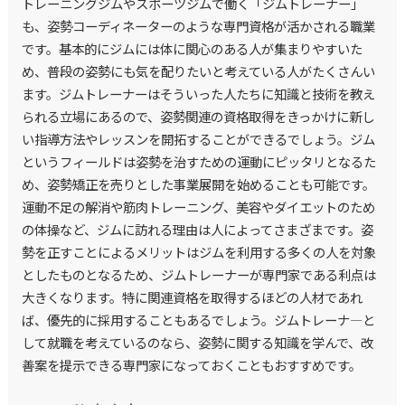
トレーニングジムやスポーツジムで働く「ジムトレーナー」
も、姿勢コーディネーターのような専門資格が活かされる職業
です。基本的にジムには体に関心のある人が集まりやすいた
め、普段の姿勢にも気を配りたいと考えている人がたくさんい
ます。ジムトレーナーはそういった人たちに知識と技術を教え
られる立場にあるので、姿勢関連の資格取得をきっかけに新し
い指導方法やレッスンを開拓することができるでしょう。ジム
というフィールドは姿勢を治すための運動にピッタリとなるた
め、姿勢矯正を売りとした事業展開を始めることも可能です。
運動不足の解消や筋肉トレーニング、美容やダイエットのため
の体操など、ジムに訪れる理由は人によってさまざまです。姿
勢を正すことによるメリットはジムを利用する多くの人を対象
としたものとなるため、ジムトレーナーが専門家である利点は
大きくなります。特に関連資格を取得するほどの人材であれ
ば、優先的に採用することもあるでしょう。ジムトレーナ―と
して就職を考えているのなら、姿勢に関する知識を学んで、改
善案を提示できる専門家になっておくこともおすすめです。