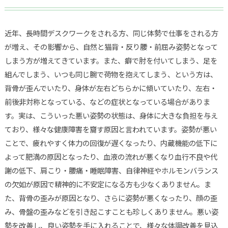
近年、長時間デスクワークをされる方、同じ体勢で仕事をされる方
が増え、その影響から、自然と猫背・反り腰・前屈み姿勢となって
しまう方が増えてきています。また、癖で肘を付いてしまう、足を
組んでしまう、いつも同じ腕で荷物を抱えてしまう、という方は、
背骨が歪んでいたり、身体が左右どちらかに傾いていたり、左右・
前後非対称となっている、などの症状となっている場合がありま
す。実は、こういった悪い姿勢の状態は、身体に大きな負担を与え
ており、様々な健康障害を齎す原因と言われています。姿勢が悪い
ことで、疲れやすく体力の回復が遅くなったり、内蔵機能の低下に
よって肥満の原因となったり、血液の流れが悪くなり血行不良や代
謝の低下、肩こり・腰痛・睡眠障害、自律神経やホルモンバランス
の欠如が原因で精神的に不安定になる方も少なくありません。ま
た、背骨の歪みが原因となり、さらに姿勢が悪くなったり、顔の歪
み、骨盤の歪みなどを引き起こすことも珍しくありません。悪い姿
勢を改善し、良い姿勢を手に入れることで、様々な体調改善を見込