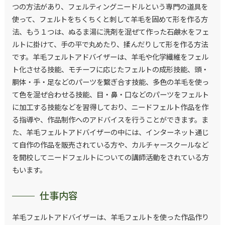
つの方法があり、フェルティングニードルという専門の道具を
使って、フェルトをちくちくと刺して羊毛を固めて形を作る方
法、もう１つは、ぬるま湯に洗剤を混ぜて作った石鹸水をフェ
ルトに掛けて、手の平で丸めたり、揉んだりして形を作る方法
です。羊毛フェルトアドバイザーは、羊毛や化学繊維をフェル
ト化させる技能、モチーフに応じたフェルトの成形技能、頭・
胴体・手・足などのパーツを繋ぎ合す技能、多色の羊毛を使っ
て色を混ぜ合わせる技能、目・鼻・口などのパーツをフェルト
に加工する技能などを習得しており、ニードフェルト作品を作
る指導や、作品制作へのアドバイスを行うことができます。ま
た、羊毛フェルトアドバイザーの中には、インターネット通じ
て自作の作品を販売されている方や、カルチャースクールなど
を開校してニードフェルトについての講師活動をされている方
もいます。
仕事内容
羊毛フェルトアドバイザーは、羊毛フェルトを使った作品作り