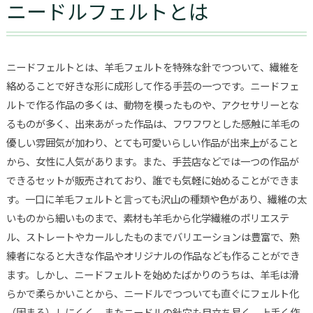
ニードルフェルトとは
ニードフェルトとは、羊毛フェルトを特殊な針でつついて、繊維を
絡めることで好きな形に成形して作る手芸の一つです。ニードフェ
ルトで作る作品の多くは、動物を模ったものや、アクセサリーとな
るものが多く、出来あがった作品は、フワフワとした感触に羊毛の
優しい雰囲気が加わり、とても可愛いらしい作品が出来上がること
から、女性に人気があります。また、手芸店などでは一つの作品が
できるセットが販売されており、誰でも気軽に始めることができま
す。一口に羊毛フェルトと言っても沢山の種類や色があり、繊維の太
いものから細いものまで、素材も羊毛から化学繊維のポリエステ
ル、ストレートやカールしたものまでバリエーションは豊富で、熟
練者になると大きな作品やオリジナルの作品なども作ることができ
ます。しかし、ニードフェルトを始めたばかりのうちは、羊毛は滑
らかで柔らかいことから、ニードルでつついても直ぐにフェルト化
（固まる）しにくく、またニードルの針穴も目立ち易く、上手く作