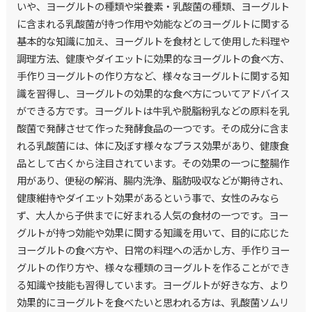
いや、ヨーグルトの種類や栄養素・乳酸菌の種類、ヨーグルト
に含まれる乳酸菌が持つ作用や効能などのヨーグルトに関する
基本的な知識に加え、ヨーグルトを食材として使用した料理や
調理方法、健康やダイエットに効果的なヨーグルトの食べ方、
手作りヨーグルトの作り方など、様々なヨーグルトに関する知
識を習得し、ヨーグルトの効果的な食べ方についてアドバイス
ができる方です。ヨーグルトは牛乳や脱脂粉乳などの原料を乳
酸菌で発酵させて作った発酵食品の一つです。その成分に含ま
れる乳酸菌には、体に及ぼす様々なプラス効果があり、健康食
品として古くから注目されています。その効果の一つに整腸作
用があり、便秘の解消、腸内洗浄、脂肪吸収などが期待され、
健康維持やダイエット効果があるという事で、女性のみなら
ず、大人から子供までに好まれる人気の食材の一つです。ヨー
グルトが持つ効能や効果に関する知識を用いて、目的に応じた
ヨーグルトの食べ方や、日常の料理への活かし方、手作りヨー
グルトの作り方や、様々な種類のヨーグルトを作ることができ
る知識や技能も習得しています。ヨーグルトが好きな方、より
効果的にヨーグルトを食べたいと思われる方は、乳酸菌ソムリ