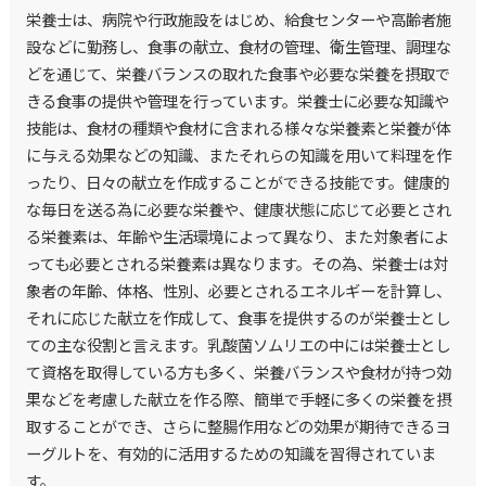
栄養士は、病院や行政施設をはじめ、給食センターや高齢者施
設などに勤務し、食事の献立、食材の管理、衛生管理、調理な
どを通じて、栄養バランスの取れた食事や必要な栄養を摂取で
きる食事の提供や管理を行っています。栄養士に必要な知識や
技能は、食材の種類や食材に含まれる様々な栄養素と栄養が体
に与える効果などの知識、またそれらの知識を用いて料理を作
ったり、日々の献立を作成することができる技能です。健康的
な毎日を送る為に必要な栄養や、健康状態に応じて必要とされ
る栄養素は、年齢や生活環境によって異なり、また対象者によ
っても必要とされる栄養素は異なります。その為、栄養士は対
象者の年齢、体格、性別、必要とされるエネルギーを計算し、
それに応じた献立を作成して、食事を提供するのが栄養士とし
ての主な役割と言えます。乳酸菌ソムリエの中には栄養士とし
て資格を取得している方も多く、栄養バランスや食材が持つ効
果などを考慮した献立を作る際、簡単で手軽に多くの栄養を摂
取することができ、さらに整腸作用などの効果が期待できるヨ
ーグルトを、有効的に活用するための知識を習得されていま
す。