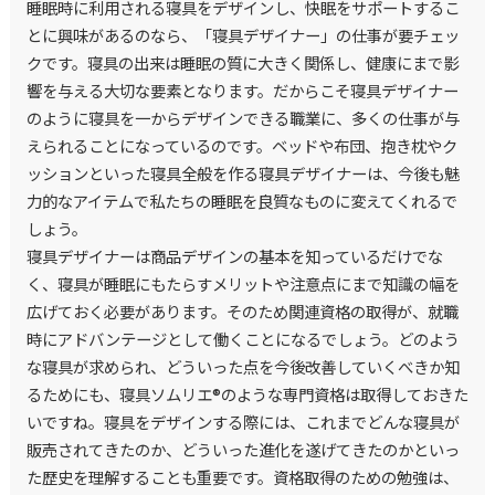
睡眠時に利用される寝具をデザインし、快眠をサポートするこ
とに興味があるのなら、「寝具デザイナー」の仕事が要チェッ
クです。寝具の出来は睡眠の質に大きく関係し、健康にまで影
響を与える大切な要素となります。だからこそ寝具デザイナー
のように寝具を一からデザインできる職業に、多くの仕事が与
えられることになっているのです。ベッドや布団、抱き枕やク
ッションといった寝具全般を作る寝具デザイナーは、今後も魅
力的なアイテムで私たちの睡眠を良質なものに変えてくれるで
しょう。
寝具デザイナーは商品デザインの基本を知っているだけでな
く、寝具が睡眠にもたらすメリットや注意点にまで知識の幅を
広げておく必要があります。そのため関連資格の取得が、就職
時にアドバンテージとして働くことになるでしょう。どのよう
な寝具が求められ、どういった点を今後改善していくべきか知
るためにも、寝具ソムリエ®のような専門資格は取得しておきた
いですね。寝具をデザインする際には、これまでどんな寝具が
販売されてきたのか、どういった進化を遂げてきたのかといっ
た歴史を理解することも重要です。資格取得のための勉強は、