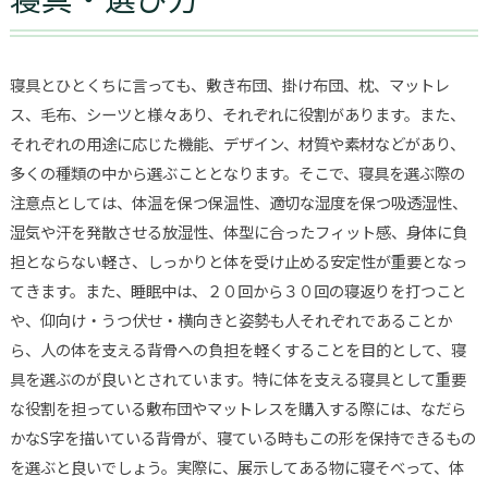
寝具とひとくちに言っても、敷き布団、掛け布団、枕、マットレ
ス、毛布、シーツと様々あり、それぞれに役割があります。また、
それぞれの用途に応じた機能、デザイン、材質や素材などがあり、
多くの種類の中から選ぶこととなります。そこで、寝具を選ぶ際の
注意点としては、体温を保つ保温性、適切な湿度を保つ吸透湿性、
湿気や汗を発散させる放湿性、体型に合ったフィット感、身体に負
担とならない軽さ、しっかりと体を受け止める安定性が重要となっ
てきます。また、睡眠中は、２０回から３０回の寝返りを打つこと
や、仰向け・うつ伏せ・横向きと姿勢も人それぞれであることか
ら、人の体を支える背骨への負担を軽くすることを目的として、寝
具を選ぶのが良いとされています。特に体を支える寝具として重要
な役割を担っている敷布団やマットレスを購入する際には、なだら
かなS字を描いている背骨が、寝ている時もこの形を保持できるもの
を選ぶと良いでしょう。実際に、展示してある物に寝そべって、体