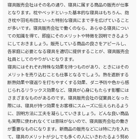
寝具販売会社はその名の通り、寝具に属する商品の販売が仕事
となります。枕やベッドといった基本的な寝具はもちろん、抱
き枕や羽毛布団といった特別な寝具にまで手を広げていること
が多いです。寝具販売会社で働くのなら、あらゆる寝具につい
ての知識を得て、即座にそのメリットや特徴を説明できるよう
にしておきましょう。販売している商品の良さをアピールし、
各家庭に必要となる寝具を適切に提供することが、寝具販売会
社員としてのやりがいとなります。
寝具にはそれぞれ特殊な効果を持つものがあり、ときにはその
メリットを売り込むことも仕事となるでしょう。熱を遮断する
断熱効果や寝返りを打ちやすくする効果、ダニ予防や色から感
じられるリラックス効果など、寝具が心身にもたらす影響には
さまざまなものがあるのです。寝具販売会社の従業員となった
際には、寝具が持つ効果をお客様にスムーズに伝えられるよう
に、説明方法に工夫を凝らしていきましょう。どんな良い商品
も実際に使われなくては意味がないので、寝具販売会社の働き
が重要なものになります。新商品の販売などには特に力を入れ
て、寝具のメリットが少しでも多くの人にいきわたるよう努め