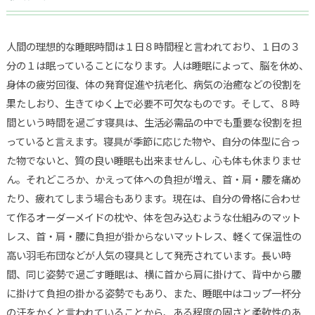
人間の理想的な睡眠時間は１日８時間程と言われており、１日の３
分の１は眠っていることになります。人は睡眠によって、脳を休め、
身体の疲労回復、体の発育促進や抗老化、病気の治癒などの役割を
果たしおり、生きてゆく上で必要不可欠なものです。そして、８時
間という時間を過ごす寝具は、生活必需品の中でも重要な役割を担
っていると言えます。寝具が季節に応じた物や、自分の体型に合っ
た物でないと、質の良い睡眠も出来ませんし、心も体も休まりませ
ん。それどころか、かえって体への負担が増え、首・肩・腰を痛め
たり、疲れてしまう場合もあります。現在は、自分の骨格に合わせ
て作るオーダーメイドの枕や、体を包み込むような仕組みのマット
レス、首・肩・腰に負担が掛からないマットレス、軽くて保温性の
高い羽毛布団などが人気の寝具として発売されています。長い時
間、同じ姿勢で過ごす睡眠は、横に首から肩に掛けて、背中から腰
に掛けて負担の掛かる姿勢でもあり、また、睡眠中はコップ一杯分
の汗をかくと言われていることから、ある程度の固さと柔軟性のあ