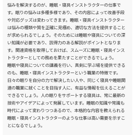
悩みを解決するのが、睡眠・寝具インストラクターの仕事で
す。眠りの悩みは多種多様であり、その内容によって改善手段
や対応グッズは変わってきます。睡眠・寝具インストラクター
は悩みの種類や質を正確に見極め、適切な方法を提供すること
が求められるでしょう。そのためには睡眠や寝具についての深
い知識が必要であり、説得力のある解説がポイントとなりま
す。関連資格を取得しておけば、スムーズに睡眠・寝具インス
トラクターとしての務めを果たすことができるでしょう。
睡眠や寝具についての講義を行い、真剣に学ぶ場を提供できる
のも、睡眠・寝具インストラクターという職業の特徴です。
日々の眠りを自分の力で解決したい人や、同じく寝具や睡眠関
連の職業に就くことを目指す人に、有益な情報を伝えることが
できるでしょう。人の眠りをサポートする寝具は、常に最新の
技術やアイデアによって発展しています。睡眠の知識や常識も
時代によって変わりつつあるので、本格的な内容を教えられる
睡眠・寝具インストラクターのような仕事は高い需要を示すこ
とになるでしょう。