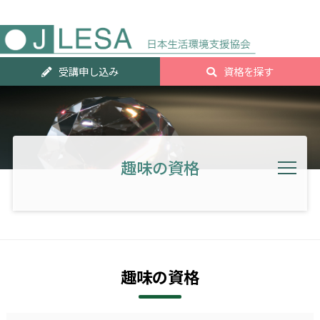
人気資
受講申し込み
資格を探す
ランキ
グTOP2
趣味の資格
趣味の資格