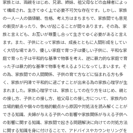
家族とは、両親をはじめ、兄弟、姉妹、祖父母などの血縁者によっ
て構成され、生きてゆく上で必要不可欠な存在です。しかし、家族
の一人一人の価値観、性格、考え方はまちまちで、家族間でも意見
の衝突があったり、争いが起こることが間々あります。その為、家
族と言えども、お互いが尊重し合って生きてゆく必要があると言え
ます。また、子供にとって家族は、成長とともに人間形成をしてい
く大切な場であり、優しい家庭で育つ子は優しい子供に、平和な家
庭で育った子は平和的な基準で物事を考え、逆に暴力的な家庭で育
った子は暴力的な基準で物事を考えるようになってしまいます。そ
の為、家族間での人間関係、子供の育て方などに悩まれる方も多
く、家族が円滑で平和的に過ごすことが出来る為の家族心理学が生
まれました。家族心理学では、家族としての在り方をはじめ、親と
の接し方、子供との接し方、祖父母との接し方について、家族内の
立場的観点や個々の性格的観点から原因や対処法を読み解くことが
できる知識、夫婦が与える子供への影響や家族関係が与える子供へ
の影響に関する知識、家族間で起きる問題解決に向けての対処方法
に関する知識を身に付けることで、アドバイスやカウンセリングを