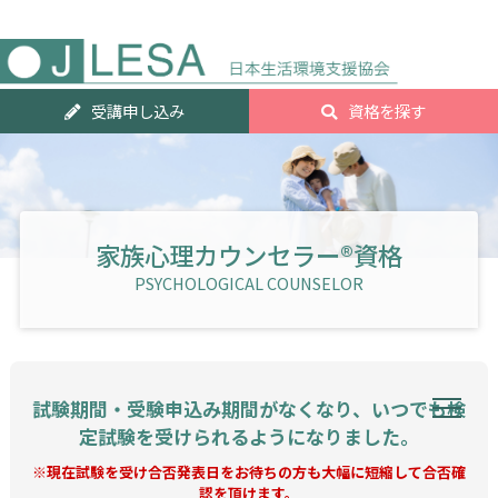
人気資
受講申し込み
資格を探す
ランキ
グTOP2
家族心理カウンセラー®資格
PSYCHOLOGICAL COUNSELOR
試験期間・受験申込み期間がなくなり、いつでも検
定試験を受けられるようになりました。
※現在試験を受け合否発表日をお待ちの方も大幅に短縮して合否確
認を頂けます。