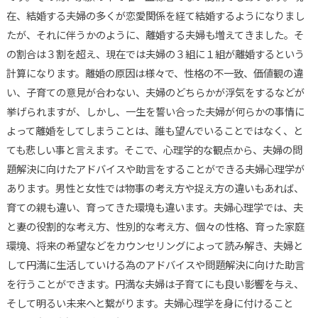
在、結婚する夫婦の多くが恋愛関係を経て結婚するようになりまし
たが、それに伴うかのように、離婚する夫婦も増えてきました。そ
の割合は３割を超え、現在では夫婦の３組に１組が離婚するという
計算になります。離婚の原因は様々で、性格の不一致、価値観の違
い、子育ての意見が合わない、夫婦のどちらかが浮気をするなどが
挙げられますが、しかし、一生を誓い合った夫婦が何らかの事情に
よって離婚をしてしまうことは、誰も望んでいることではなく、と
ても悲しい事と言えます。そこで、心理学的な観点から、夫婦の問
題解決に向けたアドバイスや助言をすることができる夫婦心理学が
あります。男性と女性では物事の考え方や捉え方の違いもあれば、
育ての親も違い、育ってきた環境も違います。夫婦心理学では、夫
と妻の役割的な考え方、性別的な考え方、個々の性格、育った家庭
環境、将来の希望などをカウンセリングによって読み解き、夫婦と
して円満に生活していける為のアドバイスや問題解決に向けた助言
を行うことができます。円満な夫婦は子育てにも良い影響を与え、
そして明るい未来へと繋がります。夫婦心理学を身に付けること