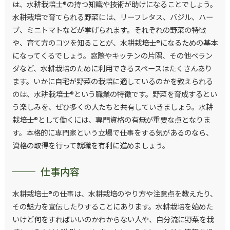
は、水耕栽培士®の持つ知識や技術が助けになることでしょう。
水耕栽培で育てられる野菜には、リーフレタス、バジル、ハー
ブ、ミニトマトなどが挙げられます。それぞれの野菜の特徴
や、育て方のコツを知ることが、水耕栽培士®になるための基本
になってくるでしょう。窓際やキッチンの片隅、その他ベラン
ダなど、水耕栽培のために利用できるスペースはたくさんあり
ます。いかに自宅が野菜の栽培に適しているのかを教えられる
のは、水耕栽培士®という職業の特徴です。野菜を育成するとい
う楽しみを、ぜひ多くの人たちと共有していきましょう。水耕
栽培士®として働くには、専門資格の有無が重要な点となりま
す。本格的に専門家という立場で仕事をする気があるのなら、
資格の取得を行って就職を有利に進めましょう。
仕事内容
水耕栽培士®の仕事は、水耕栽培のやり方や注意点を教えたり、
その魅力を宣伝したりすることにあります。水耕栽培を始めた
いけど何をすればいいのかわからない人や、自分流に野菜を栽