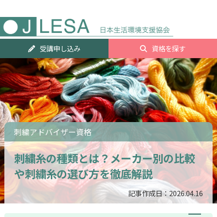
人気資
受講申し込み
資格を探す
ランキ
グTOP2
刺繍アドバイザー資格
刺繍糸の種類とは？メーカー別の比較
や刺繍糸の選び方を徹底解説
記事作成日：2026.04.16