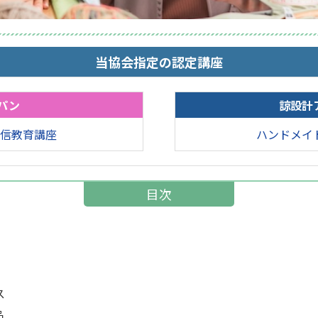
当協会指定の認定講座
パン
諒設計
信教育講座
ハンドメイ
目次
ス
品