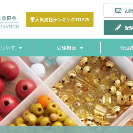
お
人気資格ランキングTOP25
受
Aについて
受験概要
合否
ポリシー
A論文集
受験申し込み方法
お支払い方法