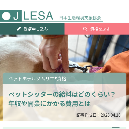
人気資
受講申し込み
資格を探す
ランキ
グTOP2
ペットホテルソムリエ®資格
ペットシッターの給料はどのくらい？
年収や開業にかかる費用とは
記事作成日：2026.04.16