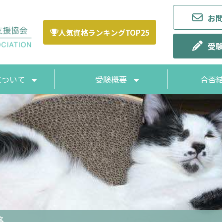
お
人気資格ランキングTOP25
受
Aについて
受験概要
合否
ポリシー
A論文集
受験申し込み方法
お支払い方法
格