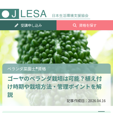
人気資
受講申し込み
資格を探す
ランキ
グTOP2
ベランダ菜園士®資格
ゴーヤのベランダ栽培は可能？植え付
け時期や栽培方法・管理ポイントを解
説
記事作成日：2026.04.16