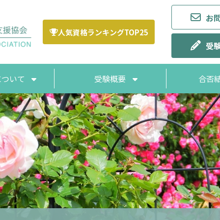
お
人気資格ランキングTOP25
受
Aについて
受験概要
合否
ポリシー
A論文集
受験申し込み方法
お支払い方法